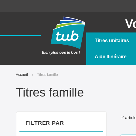
Allez
au
contenu
V
Titres unitaires
Aide Itinéraire
Accueil
Titres famille
Titres famille
2
articl
FILTRER PAR