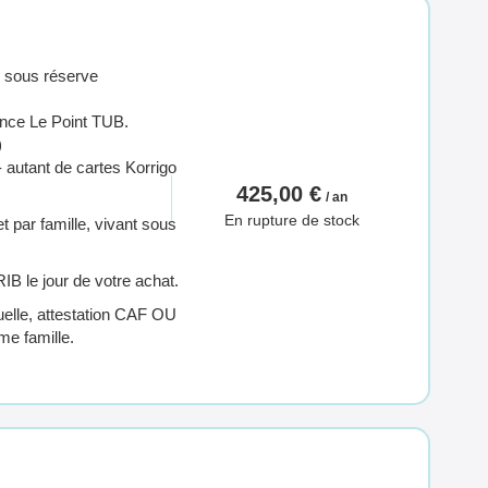
s) sous réserve
gence Le Point TUB.
)
 autant de cartes Korrigo
425,00 €
/ an
En rupture de stock
t par famille, vivant sous
RIB le jour de votre achat.
utuelle, attestation CAF OU
me famille.