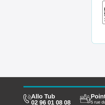
Allo Tub
Poin
02 96 01 08 08
5 rue d