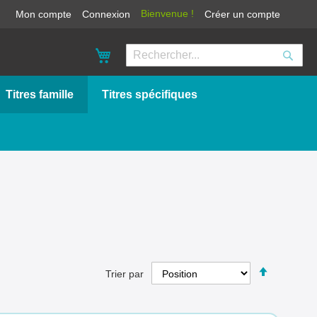
Bienvenue !
Mon compte
Connexion
Créer un compte
Mon panier
Reche
Rechercher
Titres famille
Titres spécifiques
Par
Trier par
ordre
décroissa