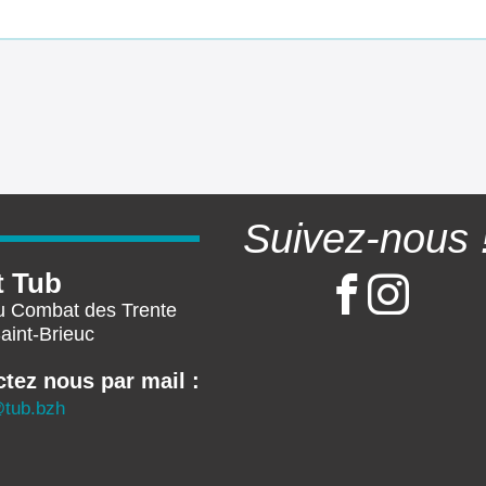
Suivez-nous 
t Tub
u Combat des Trente
int-Brieuc
tez nous par mail :
@tub.bzh