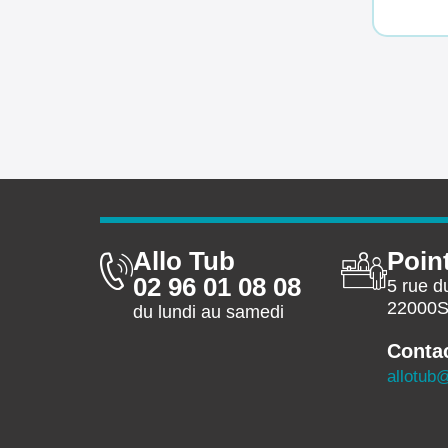
Allo Tub
Poin
02 96 01 08 08
5 rue d
22000Sa
du lundi au samedi
Contac
allotub