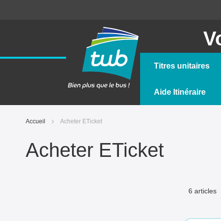
Allez
au
contenu
V
Titres unitaires
Aide Itinéraire
Accueil
Acheter ETicket
Acheter ETicket
6
articles