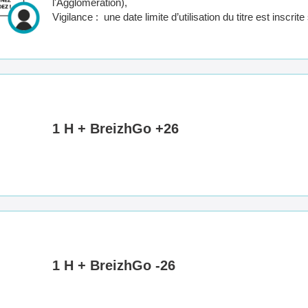
l'Agglomération),
Vigilance : une date limite d’utilisation du titre est inscri
1 H + BreizhGo +26
1 H + BreizhGo -26