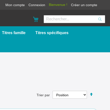
Bienvenue !
Mon compte
Connexion
Créer un compte
Mon panier
Reche
Rechercher
Titres famille
Titres spécifiques
Par
Trier par
ordre
décroissa